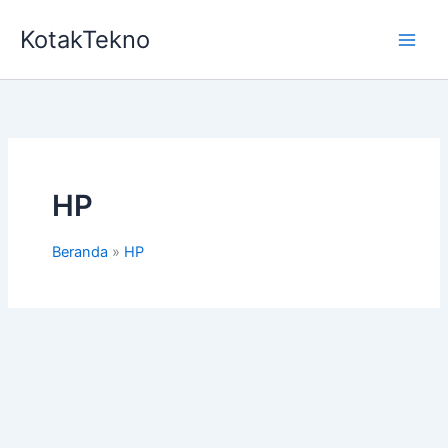
Lewati
KotakTekno
ke
konten
HP
Beranda
HP