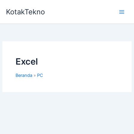
Lewati
KotakTekno
ke
konten
Excel
Beranda
PC