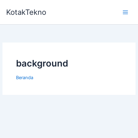
Lewati
KotakTekno
ke
konten
background
Beranda