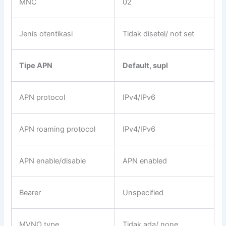
MNC
02
Jenis otentikasi
Tidak disetel/ not set
Tipe APN
Default, supl
APN protocol
IPv4/IPv6
APN roaming protocol
IPv4/IPv6
APN enable/disable
APN enabled
Bearer
Unspecified
MVNO type
Tidak ada/ none