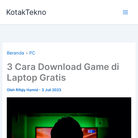
Lewati
KotakTekno
ke
konten
Beranda
PC
3 Cara Download Game di
Laptop Gratis
Oleh
Rifqiy Hamid
-
3 Juli 2023