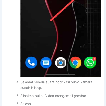
Selamat semua suara notifikasi bunyi kamera
sudah hilang.
Silahkan buka IG dan mengambil gambar.
Selesai.