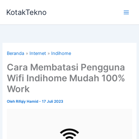
Lewati
KotakTekno
ke
konten
Beranda
Internet
Indihome
Cara Membatasi Pengguna
Wifi Indihome Mudah 100%
Work
Oleh
Rifqiy Hamid
-
17 Juli 2023