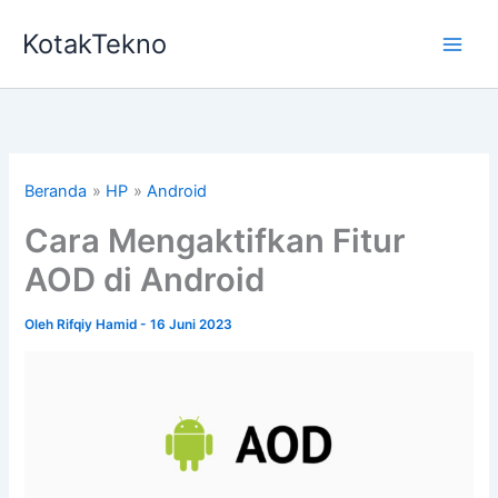
Lewati
KotakTekno
ke
konten
Beranda
HP
Android
Cara Mengaktifkan Fitur
AOD di Android
Oleh
Rifqiy Hamid
-
16 Juni 2023