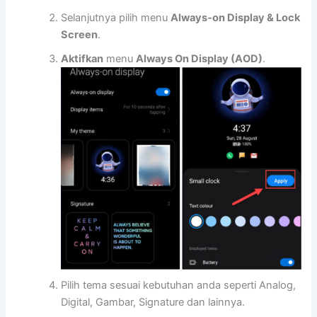
Selanjutnya pilih menu
Always-on Display & Lock
Screen
.
Aktifkan
menu
Always On Display (AOD)
.
Pilih tema sesuai kebutuhan anda seperti Analog,
Digital, Gambar, Signature dan lainnya.