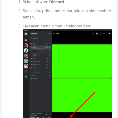
Buka software
Discord
.
Setelah itu pilih channel atau lakukan video call ke
teman.
Lalu akan muncul menu / window baru.