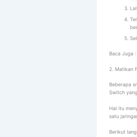
La
Te
ben
Sel
Baca Juga 
2. Matikan F
Beberapa sm
Switch yang
Hal itu men
satu jaringa
Berikut lan