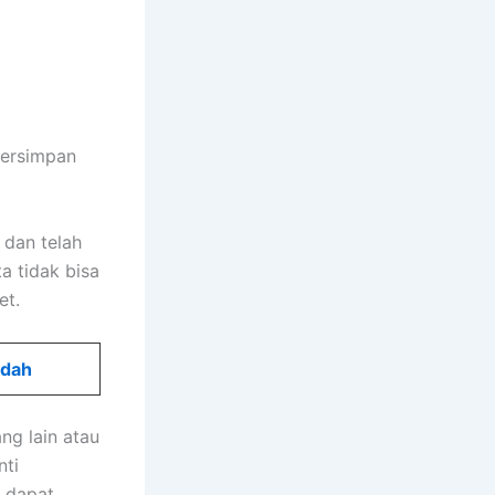
tersimpan
 dan telah
a tidak bisa
et.
udah
ang lain atau
nti
k dapat