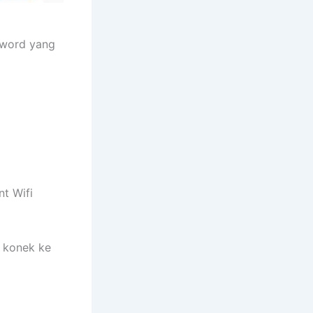
sword yang
nt Wifi
n konek ke