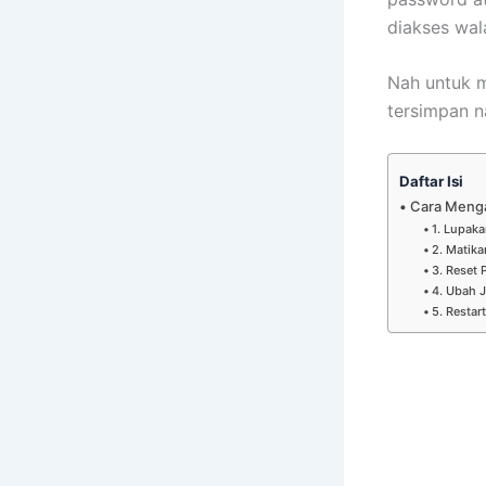
diakses wal
Nah untuk m
tersimpan n
Daftar Isi
Cara Menga
1. Lupak
2. Matika
3. Reset 
4. Ubah J
5. Restar