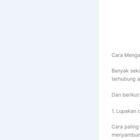
Cara Mengat
Banyak seka
terhubung a
Dan berikut
1. Lupakan 
Cara palin
menyambungk