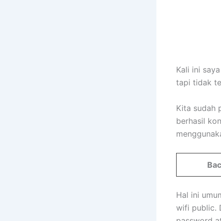
Kali ini sa
tapi tidak t
Kita sudah 
berhasil ko
menggunakan
Bac
Hal ini umum
wifi public
password at