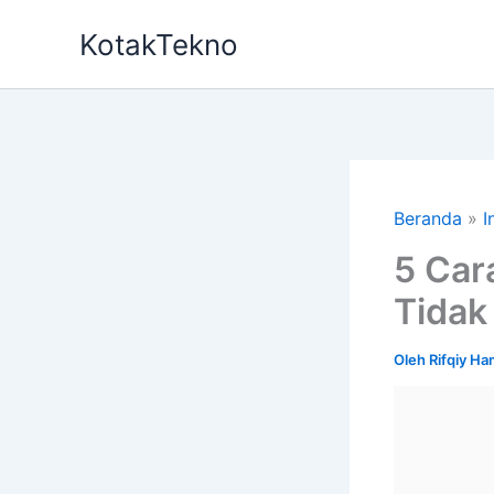
Lewati
KotakTekno
ke
konten
Beranda
I
5 Car
Tidak
Oleh
Rifqiy H