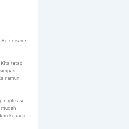
tsApp disave
Kita tetap
isimpan.
ita namun
pa aplikasi
n mudah
ikan kepada