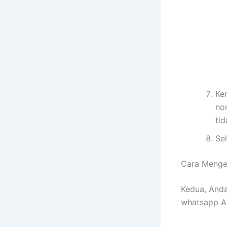
Ke
no
ti
Sel
Cara Menge
Kedua, And
whatsapp An