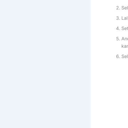
Sel
Lal
Se
An
ka
Sel