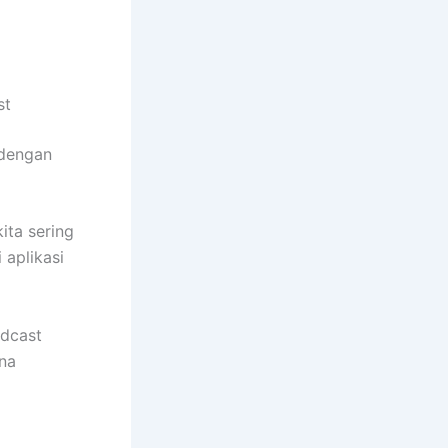
st
 dengan
ita sering
 aplikasi
adcast
na