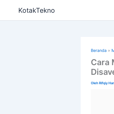
Lewati
KotakTekno
ke
konten
Beranda
M
Cara
Disav
Oleh
Rifqiy H