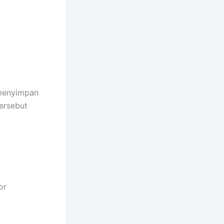
 menyimpan
ersebut
or