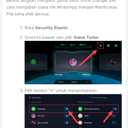
Berikut langkah mengatur game turbo voice changer dan
cara mengubah suara VN WhatsApp menjadi Wanita atau
Pria serta efek lainnya.
Buka
Security Xiaomi
.
Scroll ke bawah dan pilih
Game Turbo
.
Pilih tombol
“+”
untuk menambahkan.