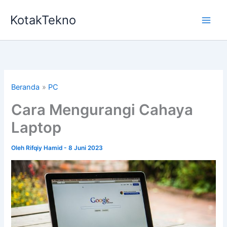
Lewati
KotakTekno
ke
konten
Beranda
PC
Cara Mengurangi Cahaya
Laptop
Oleh
Rifqiy Hamid
-
8 Juni 2023