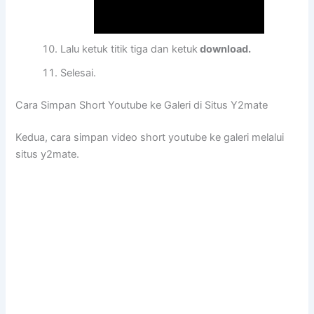
Lalu ketuk titik tiga dan ketuk
download.
Selesai.
Cara Simpan Short Youtube ke Galeri di Situs Y2mate
Kedua, cara simpan video short youtube ke galeri melalui
situs y2mate.