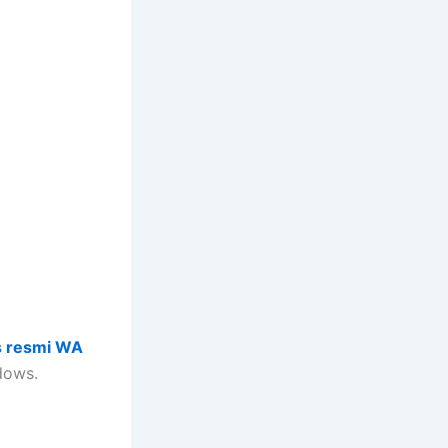
s resmi WA
dows.