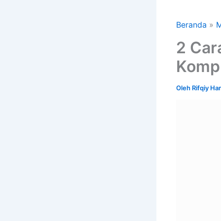
Beranda
M
2 Car
Komp
Oleh
Rifqiy H