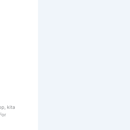
p, kita
For