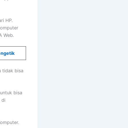
ri HP.
komputer
A Web.
engetik
 tidak bisa
untuk bisa
 di
Komputer.