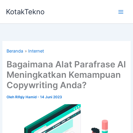
Lewati
KotakTekno
ke
konten
Beranda
Internet
Bagaimana Alat Parafrase AI
Meningkatkan Kemampuan
Copywriting Anda?
Oleh
Rifqiy Hamid
-
14 Juni 2023