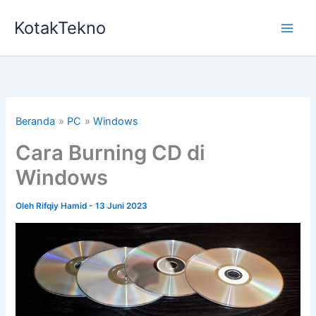
Lewati
KotakTekno
ke
konten
Beranda
PC
Windows
Cara Burning CD di
Windows
Oleh
Rifqiy Hamid
-
13 Juni 2023