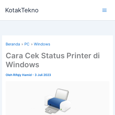
Lewati
KotakTekno
ke
konten
Beranda
PC
Windows
Cara Cek Status Printer di
Windows
Oleh
Rifqiy Hamid
-
3 Juli 2023