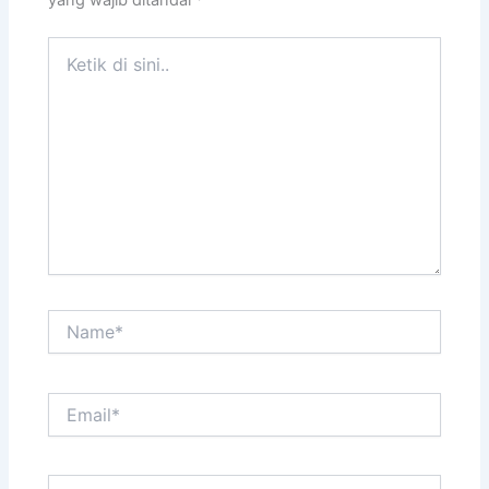
yang wajib ditandai
*
Ketik
di
sini..
Name*
Email*
Situs