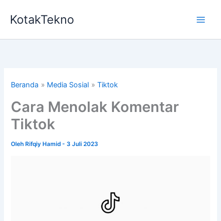
Lewati
KotakTekno
ke
konten
Beranda
Media Sosial
Tiktok
Cara Menolak Komentar
Tiktok
Oleh
Rifqiy Hamid
-
3 Juli 2023