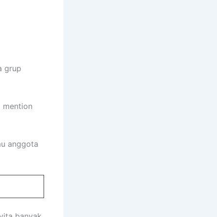
a grup
a mention
au anggota
yita banyak