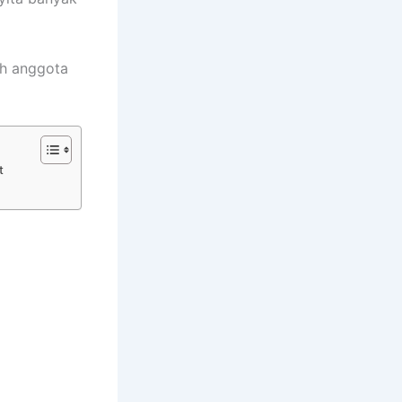
uh anggota
t