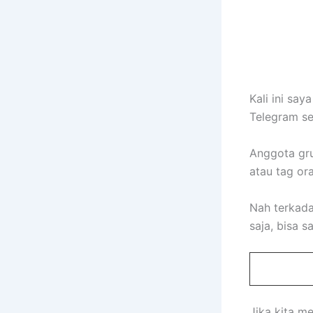
Kali ini sa
Telegram s
Anggota gru
atau tag or
Nah terkada
saja, bisa sa
Jika kita m