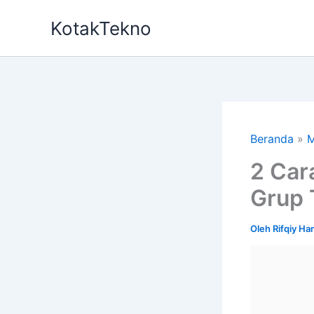
Lewati
KotakTekno
ke
konten
Beranda
M
2 Car
Grup 
Oleh
Rifqiy H