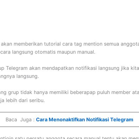
ya akan memberikan tutorial cara tag mention semua anggot
ecara langsung otomatis maupun manual.
p Telegram akan mendapatkan notifikasi langsung jika kit
angnya langsung.
ng grup tidak hanya memiliki beberapap puluh member at
ja lebih dari seribu.
Baca Juga :
Cara Menonaktifkan Notifikasi Telegram
entioin satu persatu anggota secara manual tentu akan men