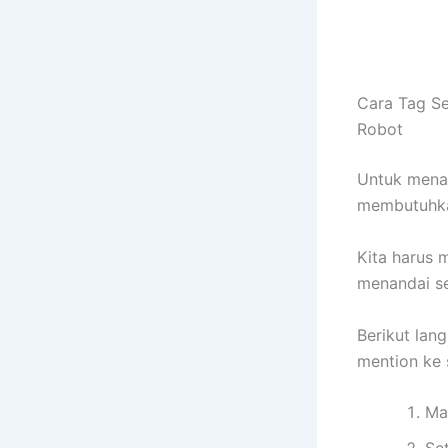
Cara Tag S
Robot
Untuk menan
membutuhka
Kita harus
menandai s
Berikut lan
mention ke
Ma