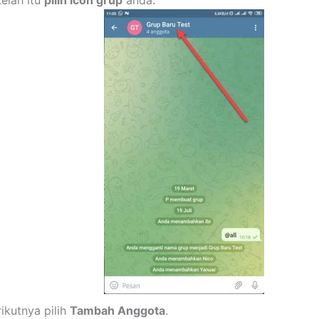
telah itu
pilih icon grup
anda.
ikutnya pilih
Tambah Anggota
.